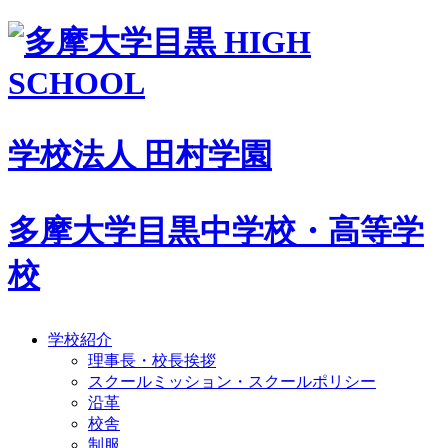
学校法人 田村学園
多摩大学目黒中学校・高等学
校
学校紹介
理事長・校長挨拶
スクールミッション・スクールポリシー
沿革
校舎
制服