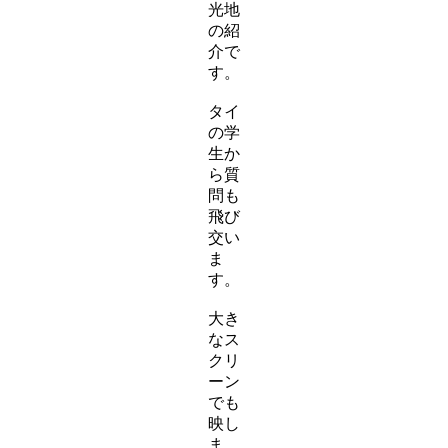
光地
の紹
介で
す。
タイ
の学
生か
ら質
問も
飛び
交い
ま
す。
大き
なス
クリ
ーン
でも
映し
ま