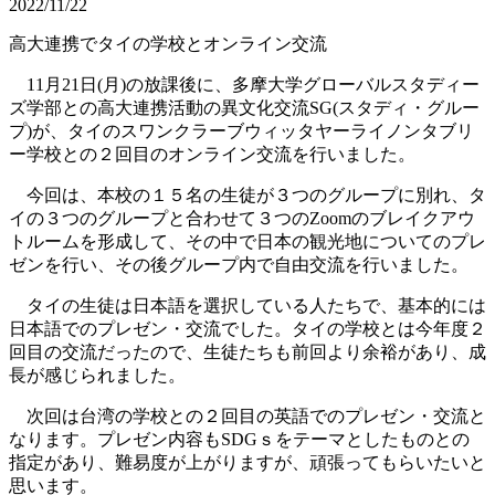
2022/11/22
高大連携でタイの学校とオンライン交流
11月21日(月)の放課後に、多摩大学グローバルスタディー
ズ学部との高大連携活動の異文化交流SG(スタディ・グルー
プ)が、タイのスワンクラーブウィッタヤーライノンタブリ
ー学校との２回目のオンライン交流を行いました。
今回は、本校の１５名の生徒が３つのグループに別れ、タ
イの３つのグループと合わせて３つのZoomのブレイクアウ
トルームを形成して、その中で日本の観光地についてのプレ
ゼンを行い、その後グループ内で自由交流を行いました。
タイの生徒は日本語を選択している人たちで、基本的には
日本語でのプレゼン・交流でした。タイの学校とは今年度２
回目の交流だったので、生徒たちも前回より余裕があり、成
長が感じられました。
次回は台湾の学校との２回目の英語でのプレゼン・交流と
なります。プレゼン内容もSDGｓをテーマとしたものとの
指定があり、難易度が上がりますが、頑張ってもらいたいと
思います。