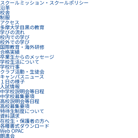
スクールミッション・スクールポリシー
沿革
校舎
制服
アクセス
多摩大学目黒の教育
学びの流れ
校内での学び
校外での学び
国際教育・海外研修
合格実績
卒業生からのメッセージ
学校生活について
学校行事
クラブ活動・生徒会
キャンパスニュース
１日の様子
入試情報
中学校説明会等日程
中学校募集要項
高校説明会等日程
高校募集要項
特待生制度について
資料請求
在校生・保護者の方へ
各種書式ダウンロード
Web OPAC
朗進会