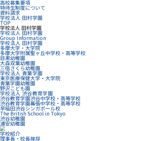
高校募集要項
特待生制度について
資料請求
学校法人 田村学園
TOP
学校法人 田村学園
学校法人 田村学園
Group Information
学校法人 田村学園
多摩大学・大学院
多摩大学附属聖ヶ丘中学校・高等学校
目黒幼稚園
大森双葉幼稚園
三宿さくら幼稚園
学校法人 青葉学園
東京医療保健大学・大学院
青葉学園幼稚園
野沢こども園
学校法人 渋谷教育学園
渋谷教育学園渋谷中学校・高等学校
渋谷教育学園幕張中学校・高等学校
早稲田渋谷シンガポール校
The British School in Tokyo
渋谷幼稚園
浦安幼稚園
学校紹介
理事長・校長挨拶