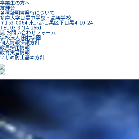
卒業生の方へ
友輝会
各種証明書発行について
多摩大学目黒中学校・高等学校
〒153-0064 東京都目黒区下目黒4-10-24
TEL 03-3714-2661
お問い合わせフォーム
学校法人 田村学園
個人情報保護方針
教員採用情報
教育実習情報
いじめ防止基本方針