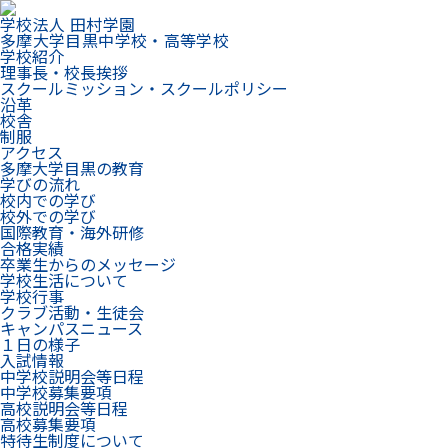
学校法人 田村学園
多摩大学目黒中学校・高等学校
学校紹介
理事長・校長挨拶
スクールミッション・スクールポリシー
沿革
校舎
制服
アクセス
多摩大学目黒の教育
学びの流れ
校内での学び
校外での学び
国際教育・海外研修
合格実績
卒業生からのメッセージ
学校生活について
学校行事
クラブ活動・生徒会
キャンパスニュース
１日の様子
入試情報
中学校説明会等日程
中学校募集要項
高校説明会等日程
高校募集要項
特待生制度について