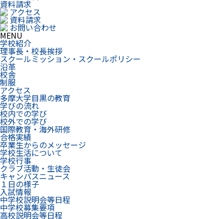
資料請求
アクセス
資料請求
お問い合わせ
MENU
学校紹介
理事長・校長挨拶
スクールミッション・スクールポリシー
沿革
校舎
制服
アクセス
多摩大学目黒の教育
学びの流れ
校内での学び
校外での学び
国際教育・海外研修
合格実績
卒業生からのメッセージ
学校生活について
学校行事
クラブ活動・生徒会
キャンパスニュース
１日の様子
入試情報
中学校説明会等日程
中学校募集要項
高校説明会等日程