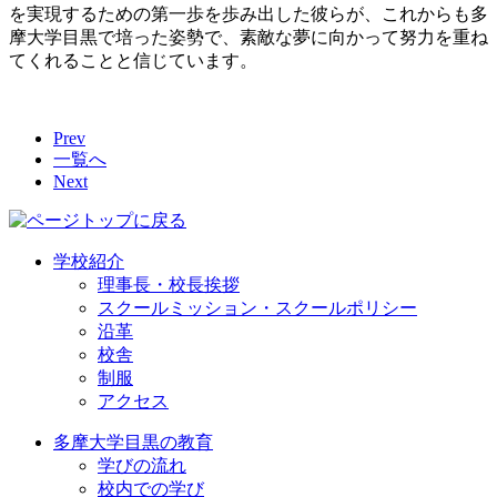
を実現するための第一歩を歩み出した彼らが、これからも多
摩大学目黒で培った姿勢で、素敵な夢に向かって努力を重ね
てくれることと信じています。
Prev
一覧へ
Next
学校紹介
理事長・校長挨拶
スクールミッション・スクールポリシー
沿革
校舎
制服
アクセス
多摩大学目黒の教育
学びの流れ
校内での学び