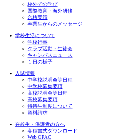
校外での学び
国際教育・海外研修
合格実績
卒業生からのメッセージ
学校生活について
学校行事
クラブ活動・生徒会
キャンパスニュース
１日の様子
入試情報
中学校説明会等日程
中学校募集要項
高校説明会等日程
高校募集要項
特待生制度について
資料請求
在校生・保護者の方へ
各種書式ダウンロード
Web OPAC