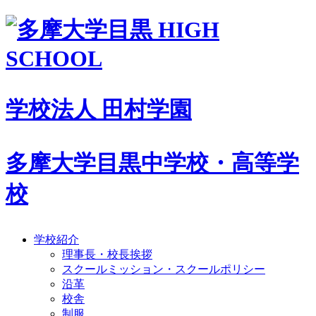
学校法人 田村学園
多摩大学目黒中学校・高等学
校
学校紹介
理事長・校長挨拶
スクールミッション・スクールポリシー
沿革
校舎
制服