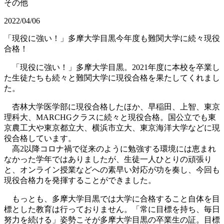
その他
2022/04/06
「現役に強い！」多摩大学目黒今年度も難関大学に続々現役
合格！
「現役に強い！」多摩大学目黒。2021年度に本校を卒業し
た生徒たちも続々と難関大学に現役合格を果たしてくれまし
た。
杏林大学医学部に現役合格したほか、早稲田、上智、東京
理科大、MARCHGクラスに続々と現役合格。国公立でも東
京農工大や東京都立大、横浜市立大、東京海洋大学などに現
役合格しています。
高2以降コロナ禍で従来のように勉強する環境には恵まれ
なかった学年ではありましたが、生徒一人ひとりの頑張り
と、オンライン授業などへの素早い対応が功を奏し、今回も
現役合格力を発揮することができました。
もっとも、多摩大学目黒では大学に合格すること自体を目
標とした教育は行っておりません。「常に目標を持ち、毎日
努力を続ける」姿勢こそが多摩大学目黒の卒業生の証。目標