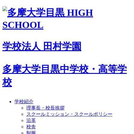
学校法人 田村学園
多摩大学目黒中学校・高等学
校
学校紹介
理事長・校長挨拶
スクールミッション・スクールポリシー
沿革
校舎
制服