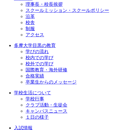
理事長・校長挨拶
スクールミッション・スクールポリシー
沿革
校舎
制服
アクセス
多摩大学目黒の教育
学びの流れ
校内での学び
校外での学び
国際教育・海外研修
合格実績
卒業生からのメッセージ
学校生活について
学校行事
クラブ活動・生徒会
キャンパスニュース
１日の様子
入試情報