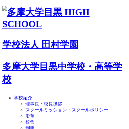
学校法人 田村学園
多摩大学目黒中学校・高等学
校
学校紹介
理事長・校長挨拶
スクールミッション・スクールポリシー
沿革
校舎
制服