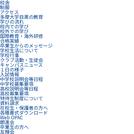
校舎
制服
アクセス
多摩大学目黒の教育
学びの流れ
校内での学び
校外での学び
国際教育・海外研修
合格実績
卒業生からのメッセージ
学校生活について
学校行事
クラブ活動・生徒会
キャンパスニュース
１日の様子
入試情報
中学校説明会等日程
中学校募集要項
高校説明会等日程
高校募集要項
特待生制度について
資料請求
在校生・保護者の方へ
各種書式ダウンロード
Web OPAC
朗進会
卒業生の方へ
友輝会