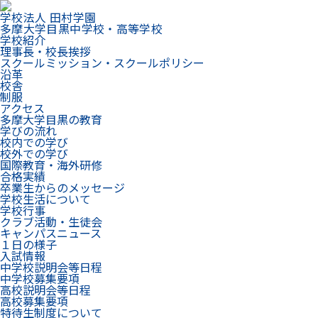
学校法人 田村学園
多摩大学目黒中学校・高等学校
学校紹介
理事長・校長挨拶
スクールミッション・スクールポリシー
沿革
校舎
制服
アクセス
多摩大学目黒の教育
学びの流れ
校内での学び
校外での学び
国際教育・海外研修
合格実績
卒業生からのメッセージ
学校生活について
学校行事
クラブ活動・生徒会
キャンパスニュース
１日の様子
入試情報
中学校説明会等日程
中学校募集要項
高校説明会等日程
高校募集要項
特待生制度について