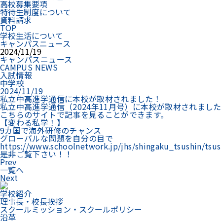
高校募集要項
特待生制度について
資料請求
TOP
学校生活について
キャンパスニュース
2024/11/19
キャンパスニュース
CAMPUS NEWS
入試情報
中学校
2024/11/19
私立中高進学通信に本校が取材されました！
私立中高進学通信（2024年11月号）に本校が取材されまし
こちらのサイトで記事を見ることができます。
【変わる私学！】
9カ国で海外研修のチャンス
グローバルな問題を自分の目で
https://www.schoolnetwork.jp/jhs/shingaku_tsushin/tsu
是非ご覧下さい！！
Prev
一覧へ
Next
学校紹介
理事長・校長挨拶
スクールミッション・スクールポリシー
沿革