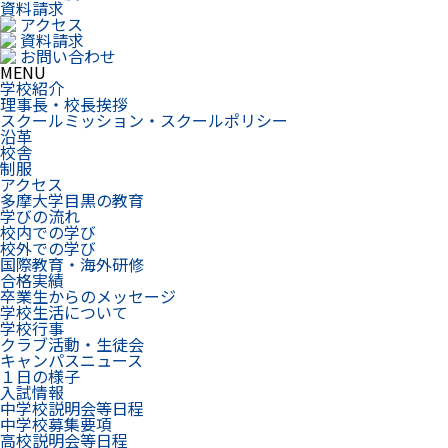
資料請求
アクセス
資料請求
お問い合わせ
MENU
学校紹介
理事長・校長挨拶
スクールミッション・スクールポリシー
沿革
校舎
制服
アクセス
多摩大学目黒の教育
学びの流れ
校内での学び
校外での学び
国際教育・海外研修
合格実績
卒業生からのメッセージ
学校生活について
学校行事
クラブ活動・生徒会
キャンパスニュース
１日の様子
入試情報
中学校説明会等日程
中学校募集要項
高校説明会等日程