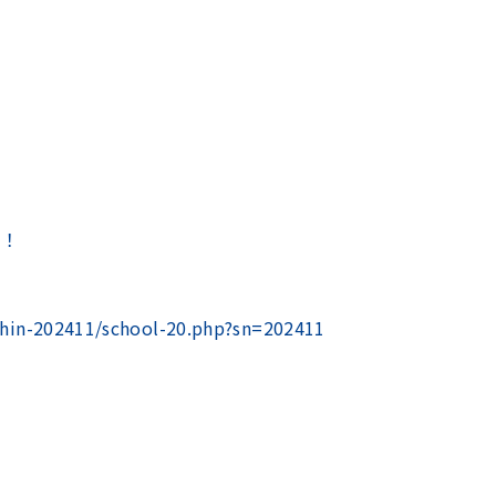
た！
shin-202411/school-20.php?sn=202411