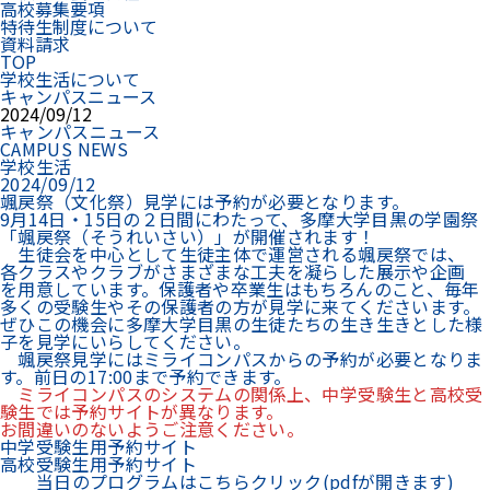
高校募集要項
特待生制度について
資料請求
TOP
学校生活について
キャンパスニュース
2024/09/12
キャンパスニュース
CAMPUS NEWS
学校生活
2024/09/12
颯戻祭（文化祭）見学には予約が必要となります。
9月14日・15日の２日間にわたって、多摩大学目黒の学園祭
「颯戻祭（そうれいさい）」が開催されます！
生徒会を中心として生徒主体で運営される颯戻祭では、
各クラスやクラブがさまざまな工夫を凝らした展示や企画
を用意しています。保護者や卒業生はもちろんのこと、毎年
多くの受験生やその保護者の方が見学に来てくださいます。
ぜひこの機会に多摩大学目黒の生徒たちの生き生きとした様
子を見学にいらしてください。
颯戻祭見学にはミライコンパスからの予約が必要となりま
す。前日の17:00まで予約できます。
ミライコンパスのシステムの関係上、中学受験生と高校受
験生では予約サイトが異なります。
お間違いのないようご注意ください。
中学受験生用予約サイト
高校受験生用予約サイト
当日のプログラムはこちらクリック(pdfが開きます)