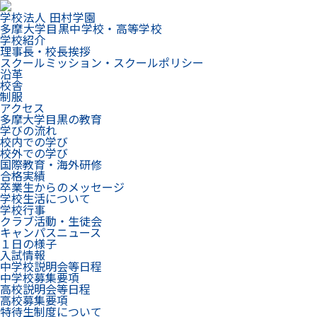
学校法人 田村学園
多摩大学目黒中学校・高等学校
学校紹介
理事長・校長挨拶
スクールミッション・スクールポリシー
沿革
校舎
制服
アクセス
多摩大学目黒の教育
学びの流れ
校内での学び
校外での学び
国際教育・海外研修
合格実績
卒業生からのメッセージ
学校生活について
学校行事
クラブ活動・生徒会
キャンパスニュース
１日の様子
入試情報
中学校説明会等日程
中学校募集要項
高校説明会等日程
高校募集要項
特待生制度について