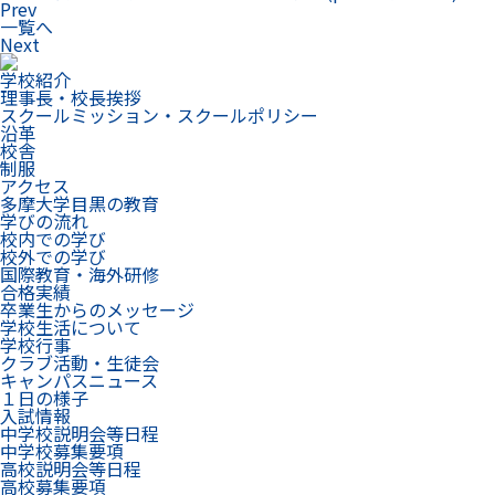
Prev
一覧へ
Next
学校紹介
理事長・校長挨拶
スクールミッション・スクールポリシー
沿革
校舎
制服
アクセス
多摩大学目黒の教育
学びの流れ
校内での学び
校外での学び
国際教育・海外研修
合格実績
卒業生からのメッセージ
学校生活について
学校行事
クラブ活動・生徒会
キャンパスニュース
１日の様子
入試情報
中学校説明会等日程
中学校募集要項
高校説明会等日程
高校募集要項