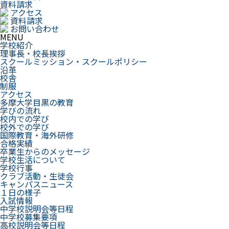
資料請求
アクセス
資料請求
お問い合わせ
MENU
学校紹介
理事長・校長挨拶
スクールミッション・スクールポリシー
沿革
校舎
制服
アクセス
多摩大学目黒の教育
学びの流れ
校内での学び
校外での学び
国際教育・海外研修
合格実績
卒業生からのメッセージ
学校生活について
学校行事
クラブ活動・生徒会
キャンパスニュース
１日の様子
入試情報
中学校説明会等日程
中学校募集要項
高校説明会等日程