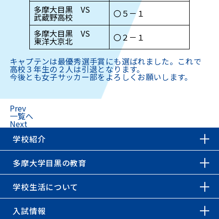
多摩大目黒 VS
〇５－１
武蔵野高校
多摩大目黒 VS
〇２－１
東洋大京北
キャプテンは最優秀選手賞にも選ばれました。これで
高校３年生の２人は引退となります。
今後とも女子サッカー部をよろしくお願いします。
Prev
一覧へ
Next
学校紹介
多摩大学目黒の教育
学校生活について
入試情報