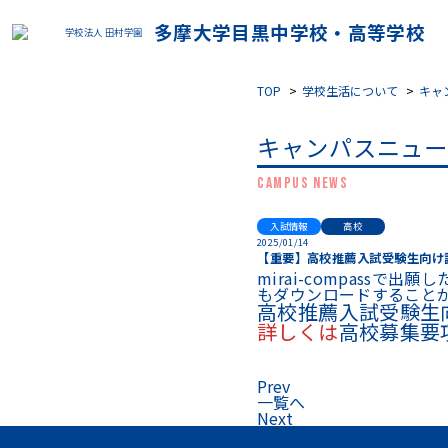
多摩大学目黒中学校・高等学校
学校法人 田村学園
TOP
学校生活について
キャ
キャンパスニュー
CAMPUS NEWS
入試情報
高校
2025/01/14
【重要】高校推薦入試受験生向け
mirai-compass
もダウンロードすること
高校推薦入試受験生
詳しくは
高校募集要
Prev
一覧へ
Next