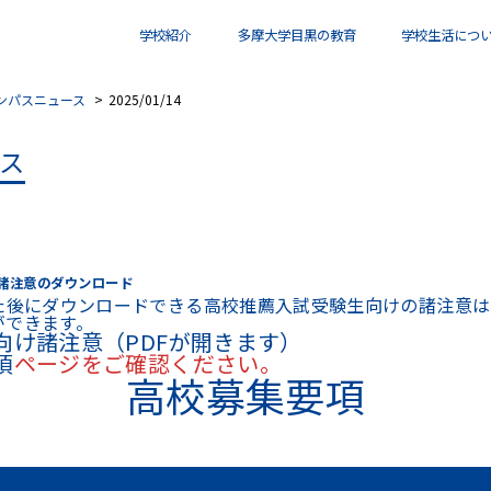
学校紹介
多摩大学目黒の教育
学校生活につ
ンパスニュース
2025/01/14
ス
諸注意のダウンロード
で出願した後にダウンロードできる高校推薦入試受験生向けの諸注
ができます。
向け諸注意
（PDFが開きます）
項
ページをご確認ください。
高校募集要項