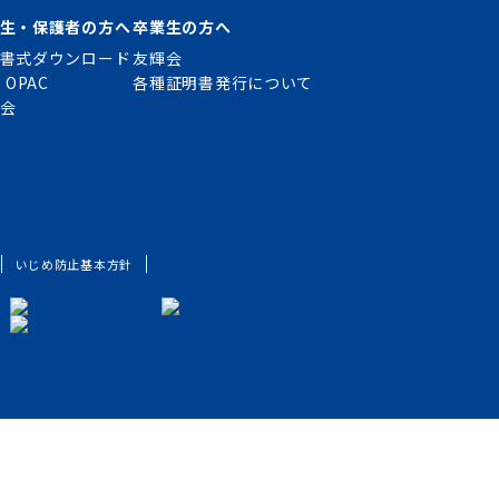
生・保護者の方へ
卒業生の方へ
書式ダウンロード
友輝会
 OPAC
各種証明書発行について
会
いじめ防止基本方針