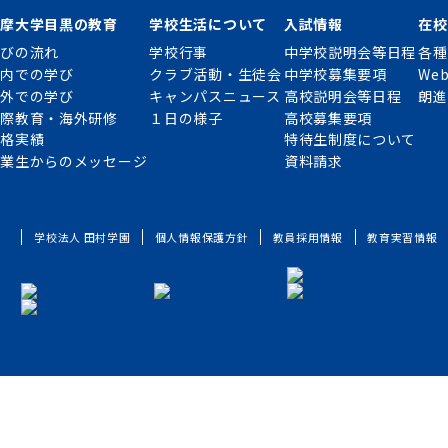
多摩大学目黒の教育
学校生活について
入試情報
在校
学びの流れ
学校行事
中学校説明会等日程
各種
校内での学び
クラブ活動・生徒会
中学校募集要項
Web
校外での学び
キャンパスニュース
高校説明会等日程
朗進
国際教育・海外研修
１日の様子
高校募集要項
合格実績
特待生制度について
卒業生からのメッセージ
資料請求
学校法人 田村学園
個人情報保護方針
教員採用情報
教育実習情報