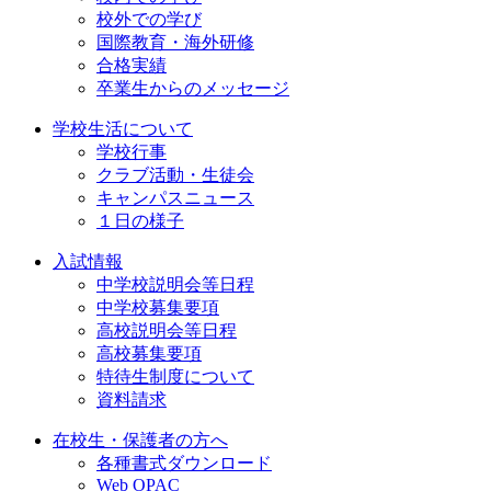
校外での学び
国際教育・海外研修
合格実績
卒業生からのメッセージ
学校生活について
学校行事
クラブ活動・生徒会
キャンパスニュース
１日の様子
入試情報
中学校説明会等日程
中学校募集要項
高校説明会等日程
高校募集要項
特待生制度について
資料請求
在校生・保護者の方へ
各種書式ダウンロード
Web OPAC