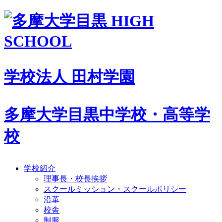
学校法人 田村学園
多摩大学目黒中学校・高等学
校
学校紹介
理事長・校長挨拶
スクールミッション・スクールポリシー
沿革
校舎
制服