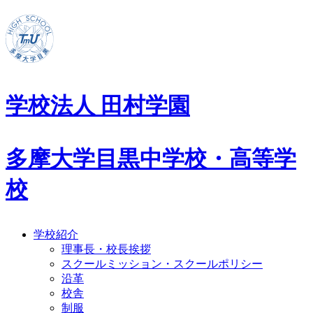
学校法人 田村学園
多摩大学目黒中学校・高等学
校
学校紹介
理事長・校長挨拶
スクールミッション・スクールポリシー
沿革
校舎
制服