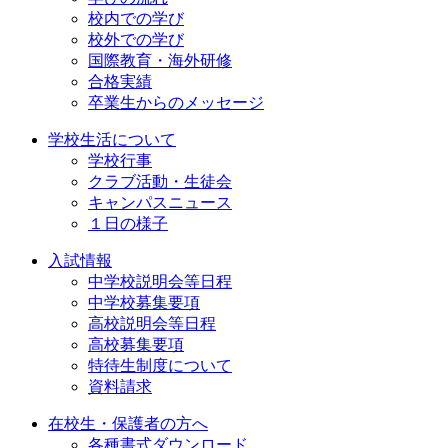
校内での学び
校外での学び
国際教育・海外研修
合格実績
卒業生からのメッセージ
学校生活について
学校行事
クラブ活動・生徒会
キャンパスニュース
１日の様子
入試情報
中学校説明会等日程
中学校募集要項
高校説明会等日程
高校募集要項
特待生制度について
資料請求
在校生・保護者の方へ
各種書式ダウンロード