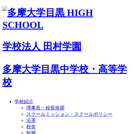
学校法人 田村学園
多摩大学目黒中学校・高等学
校
学校紹介
理事長・校長挨拶
スクールミッション・スクールポリシー
沿革
校舎
制服