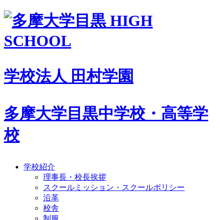
学校法人 田村学園
多摩大学目黒中学校・高等学
校
学校紹介
理事長・校長挨拶
スクールミッション・スクールポリシー
沿革
校舎
制服