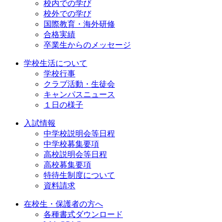
校内での学び
校外での学び
国際教育・海外研修
合格実績
卒業生からのメッセージ
学校生活について
学校行事
クラブ活動・生徒会
キャンパスニュース
１日の様子
入試情報
中学校説明会等日程
中学校募集要項
高校説明会等日程
高校募集要項
特待生制度について
資料請求
在校生・保護者の方へ
各種書式ダウンロード