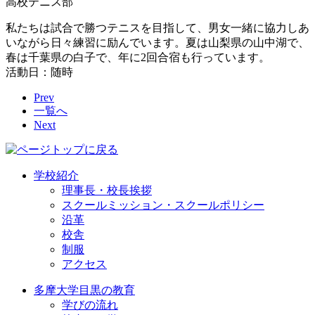
高校テニス部
私たちは試合で勝つテニスを目指して、男女一緒に協力しあ
いながら日々練習に励んでいます。夏は山梨県の山中湖で、
春は千葉県の白子で、年に2回合宿も行っています。
活動日：随時
Prev
一覧へ
Next
学校紹介
理事長・校長挨拶
スクールミッション・スクールポリシー
沿革
校舎
制服
アクセス
多摩大学目黒の教育
学びの流れ