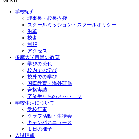
MENU
学校紹介
理事長・校長挨拶
スクールミッション・スクールポリシー
沿革
校舎
制服
アクセス
多摩大学目黒の教育
学びの流れ
校内での学び
校外での学び
国際教育・海外研修
合格実績
卒業生からのメッセージ
学校生活について
学校行事
クラブ活動・生徒会
キャンパスニュース
１日の様子
入試情報