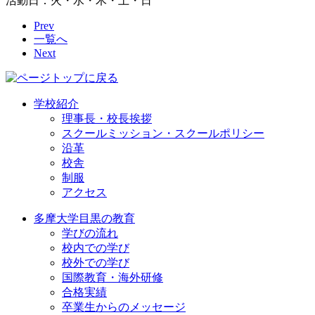
活動日：火・水・木・土・日
Prev
一覧へ
Next
学校紹介
理事長・校長挨拶
スクールミッション・スクールポリシー
沿革
校舎
制服
アクセス
多摩大学目黒の教育
学びの流れ
校内での学び
校外での学び
国際教育・海外研修
合格実績
卒業生からのメッセージ