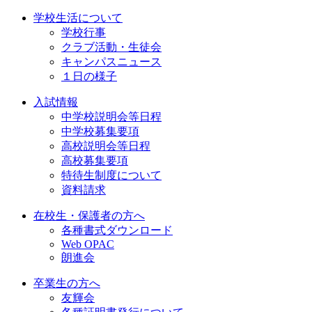
学校生活について
学校行事
クラブ活動・生徒会
キャンパスニュース
１日の様子
入試情報
中学校説明会等日程
中学校募集要項
高校説明会等日程
高校募集要項
特待生制度について
資料請求
在校生・保護者の方へ
各種書式ダウンロード
Web OPAC
朗進会
卒業生の方へ
友輝会