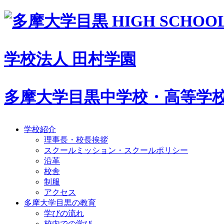
学校法人 田村学園
多摩大学目黒中学校・高等学
学校紹介
理事長・校長挨拶
スクールミッション・スクールポリシー
沿革
校舎
制服
アクセス
多摩大学目黒の教育
学びの流れ
校内での学び