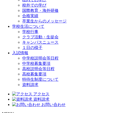
校外での学び
国際教育・海外研修
合格実績
卒業生からのメッセージ
学校生活について
学校行事
クラブ活動・生徒会
キャンパスニュース
１日の様子
入試情報
中学校説明会等日程
中学校募集要項
高校説明会等日程
高校募集要項
特待生制度について
資料請求
アクセス
資料請求
お問い合わせ