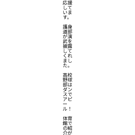
応援
して
いま
す。
護身
道部
が演
武を
披露
して
くれ
まし
た。
高校
野球
部は
ダン
スで
アピ
ー
ル！
体育
館で
の紹
介が