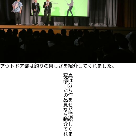
アウトドア部は釣りの楽しさを紹介してくれました。
写真
部は
自分
たち
の作
品を
見せ
なが
ら活
動紹
介し
てく
れま