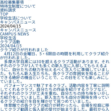
高校募集要項
特待生制度について
資料請求
TOP
学校生活について
キャンパスニュース
2024/04/15
キャンパスニュース
CAMPUS NEWS
学校生活
クラブ活動
2024/04/15
クラブ紹介が行われました
4月12日の金曜日、5・6限目の時間を利用してクラブ紹介
が行われました。
多摩大学目黒には30を超えるクラブ活動があります。それ
ぞれのクラブが1人でも多くの新入生に入部してもらえるよ
うに、自分たちの魅力を伝えるべく念入りに準備していまし
た。もちろん新入生たちも、各クラブの雰囲気を知ることが
できる絶好の機会ということで、この日をとても楽しみにし
ていました。
パフォーマンスで魅了するクラブ。活動内容を丁寧に説明
してくれるクラブ。自分たちの作品を紹介するクラブなど、
それぞれのクラブが工夫を重ね、自分たちの持ち味をいかし
た紹介をしていました。新入生たちも自分が興味を持ってい
るクラブの紹介を目を輝かせて見つめていました。
体育館での各クラブの紹介が終わったら、会場を校庭に移
してクラブ勧誘と仮入部の受付が始まりました。最初から入