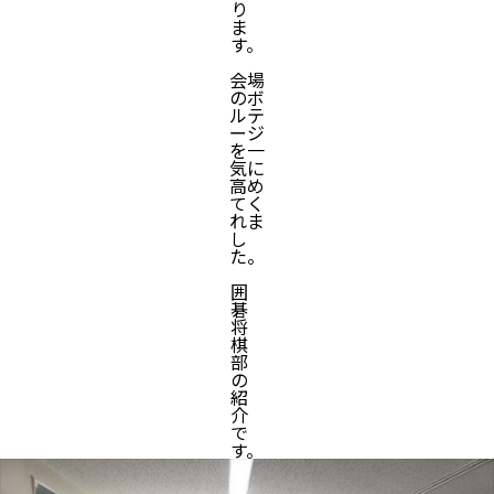
り
ま
す。
会場
のボ
ルテ
ージ
を一
気に
高め
てく
れま
し
た。
囲
碁
将
棋
部
の
紹
介
で
す。