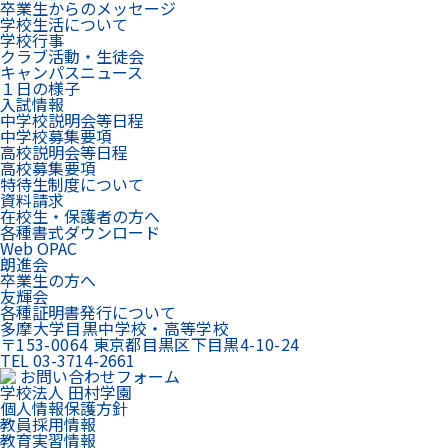
卒業生からのメッセージ
学校生活について
学校行事
クラブ活動・生徒会
キャンパスニュース
１日の様子
入試情報
中学校説明会等日程
中学校募集要項
高校説明会等日程
高校募集要項
特待生制度について
資料請求
在校生・保護者の方へ
各種書式ダウンロード
Web OPAC
朗進会
卒業生の方へ
友輝会
各種証明書発行について
多摩大学目黒中学校・高等学校
〒153-0064 東京都目黒区下目黒4-10-24
TEL 03-3714-2661
お問い合わせフォーム
学校法人 田村学園
個人情報保護方針
教員採用情報
教育実習情報