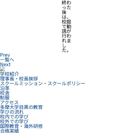
終わ
った
後
は、
校庭
で勧
誘が
行わ
れま
し
た。
Prev
一覧へ
Next
学校紹介
理事長・校長挨拶
スクールミッション・スクールポリシー
沿革
校舎
制服
アクセス
多摩大学目黒の教育
学びの流れ
校内での学び
校外での学び
国際教育・海外研修
合格実績