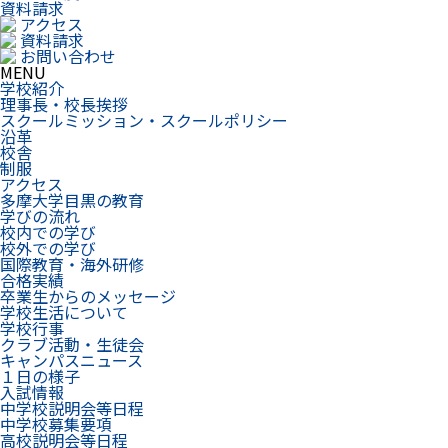
資料請求
アクセス
資料請求
お問い合わせ
MENU
学校紹介
理事長・校長挨拶
スクールミッション・スクールポリシー
沿革
校舎
制服
アクセス
多摩大学目黒の教育
学びの流れ
校内での学び
校外での学び
国際教育・海外研修
合格実績
卒業生からのメッセージ
学校生活について
学校行事
クラブ活動・生徒会
キャンパスニュース
１日の様子
入試情報
中学校説明会等日程
中学校募集要項
高校説明会等日程