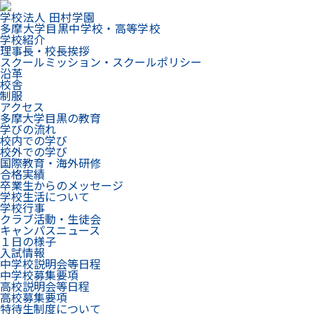
学校法人 田村学園
多摩大学目黒中学校・高等学校
学校紹介
理事長・校長挨拶
スクールミッション・スクールポリシー
沿革
校舎
制服
アクセス
多摩大学目黒の教育
学びの流れ
校内での学び
校外での学び
国際教育・海外研修
合格実績
卒業生からのメッセージ
学校生活について
学校行事
クラブ活動・生徒会
キャンパスニュース
１日の様子
入試情報
中学校説明会等日程
中学校募集要項
高校説明会等日程
高校募集要項
特待生制度について