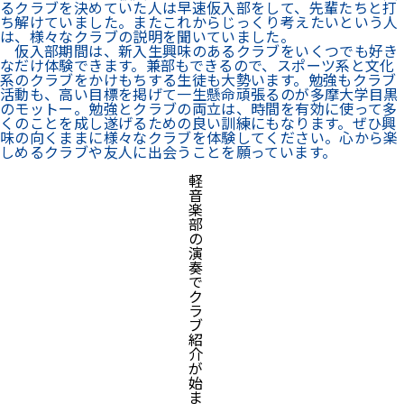
るクラブを決めていた人は早速仮入部をして、先輩たちと打
ち解けていました。またこれからじっくり考えたいという人
は、様々なクラブの説明を聞いていました。
仮入部期間は、新入生興味のあるクラブをいくつでも好き
なだけ体験できます。兼部もできるので、スポーツ系と文化
系のクラブをかけもちする生徒も大勢います。勉強もクラブ
活動も、高い目標を掲げて一生懸命頑張るのが多摩大学目黒
のモットー。勉強とクラブの両立は、時間を有効に使って多
くのことを成し遂げるための良い訓練にもなります。ぜひ興
味の向くままに様々なクラブを体験してください。心から楽
しめるクラブや友人に出会うことを願っています。
軽
音
楽
部
の
演
奏
で
ク
ラ
ブ
紹
介
が
始
ま