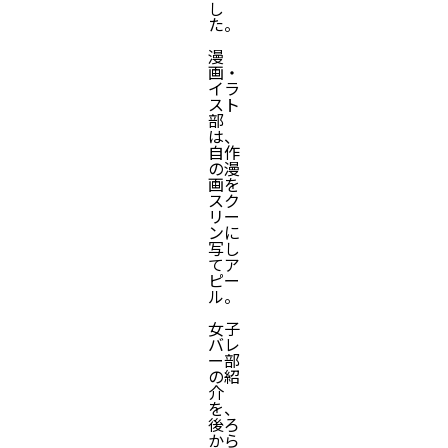
し
た。
漫
画・
イラ
スト
部
は、
自作
の漫
画を
スク
リー
ンに
写し
てア
ピー
ル。
女子
バレ
ー部
の紹
介
を、
後ろ
から