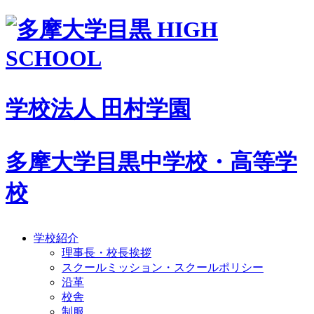
学校法人 田村学園
多摩大学目黒中学校・高等学
校
学校紹介
理事長・校長挨拶
スクールミッション・スクールポリシー
沿革
校舎
制服