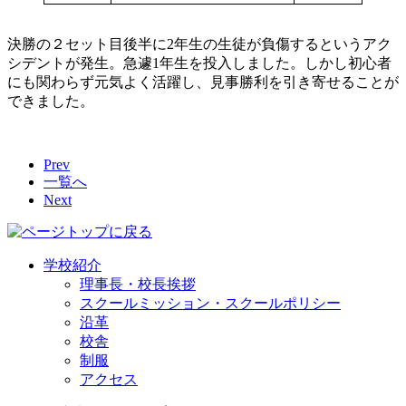
決勝の２セット目後半に2年生の生徒が負傷するというアク
シデントが発生。急遽1年生を投入しました。しかし初心者
にも関わらず元気よく活躍し、見事勝利を引き寄せることが
できました。
Prev
一覧へ
Next
学校紹介
理事長・校長挨拶
スクールミッション・スクールポリシー
沿革
校舎
制服
アクセス